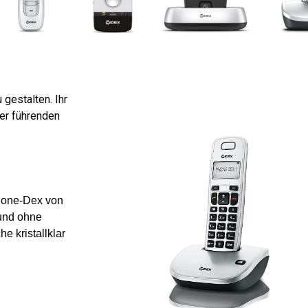
 gestalten. Ihr
ler führenden
Phone-Dex von
 und ohne
e kristallklar